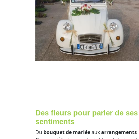
Des fleurs pour parler de ses
sentiments
Du
bouquet de mariée
aux
arrangements