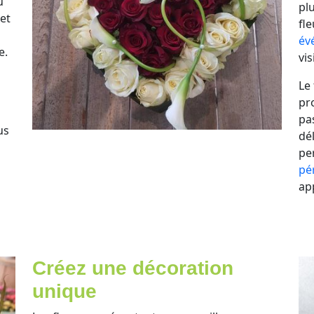
u
plu
et
fl
év
e.
vis
Le
pr
pa
us
dé
pe
pé
ap
Créez une décoration
unique